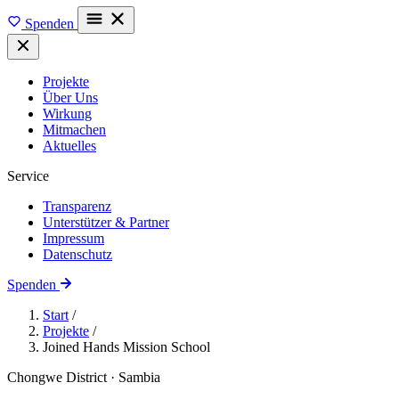
Spenden
Projekte
Über Uns
Wirkung
Mitmachen
Aktuelles
Service
Transparenz
Unterstützer & Partner
Impressum
Datenschutz
Spenden
Start
/
Projekte
/
Joined Hands Mission School
Chongwe District · Sambia