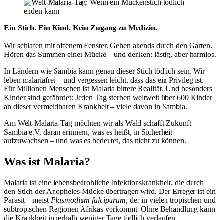
Ein Stich. Ein Kind. Kein Zugang zu Medizin.
Wir schlafen mit offenem Fenster. Gehen abends durch den Garten.
Hören das Summen einer Mücke – und denken: lästig, aber harmlos.
In Ländern wie Sambia kann genau dieser Stich tödlich sein. Wir
leben malariafrei – und vergessen leicht, dass das ein Privileg ist.
Für Millionen Menschen ist Malaria bittere Realität. Und besonders
Kinder sind gefährdet: Jeden Tag sterben weltweit über 600 Kinder
an dieser vermeidbaren Krankheit – viele davon in Sambia.
Am Welt-Malaria-Tag möchten wir als Wald schafft Zukunft –
Sambia e.V. daran erinnern, was es heißt, in Sicherheit
aufzuwachsen – und was es bedeutet, das nicht zu können.
Was ist Malaria?
Malaria ist eine lebensbedrohliche Infektionskrankheit, die durch
den Stich der Anopheles-Mücke übertragen wird. Der Erreger ist ein
Parasit – meist
Plasmodium falciparum
, der in vielen tropischen und
subtropischen Regionen Afrikas vorkommt. Ohne Behandlung kann
die Krankheit innerhalb weniger Tage tödlich verlaufen.